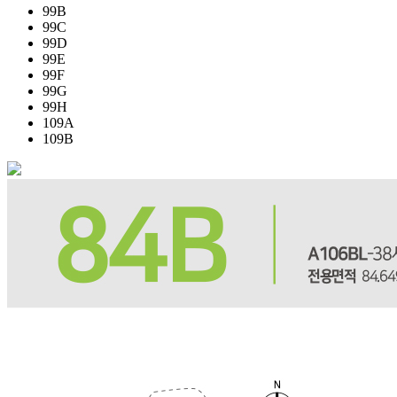
99B
99C
99D
99E
99F
99G
99H
109A
109B